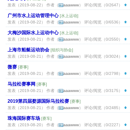
发表（2019-08-22） 作者（
aaawww
） 评论/阅览（0/2647）
（
广州市水上运动管理中心
[
水上运动
]
发表（2019-08-22） 作者（
aaawww
） 评论/阅览（0/6536）
（
大梅沙国际水上运动中心
[
水上运动
]
发表（2019-08-21） 作者（
aaawww
） 评论/阅览（0/2550）
（
上海市船艇运动协会
[
组织与协会
]
发表（2019-08-21） 作者（
aaawww
） 评论/阅览（0/3024）
（
微赛
[
赛事
]
发表（2019-08-21） 作者（
aaawww
） 评论/阅览（0/2798）
（
马拉松赛事网
[
赛事
]
发表（2019-08-21） 作者（
aaawww
） 评论/阅览（0/3175）
（
2019第四届婺源国际马拉松赛
[
赛事
]
发表（2019-08-21） 作者（
aaawww
） 评论/阅览（0/2485）
（
珠海国际赛车场
[
赛车
]
发表（2019-08-20） 作者（
aaawww
） 评论/阅览（0/2227）
（