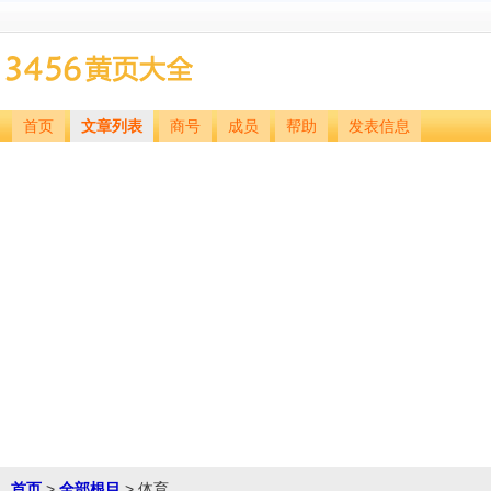
首页
文章列表
商号
成员
帮助
发表信息
首页
>
全部根目
> 体育