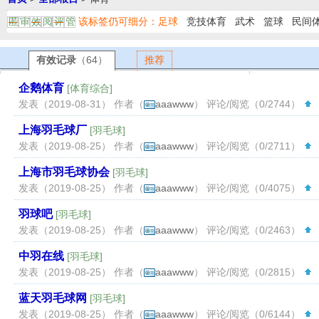
该标签仍可细分：
足球
竞技体育
武术
篮球
民间
匿
审
效
阅
评
管
有效记录
（64）
推荐
企鹅体育
[
体育综合
]
发表（2019-08-31） 作者（
aaawww
） 评论/阅览（0/2744）
（
上海羽毛球厂
[
羽毛球
]
发表（2019-08-25） 作者（
aaawww
） 评论/阅览（0/2711）
（
上海市羽毛球协会
[
羽毛球
]
发表（2019-08-25） 作者（
aaawww
） 评论/阅览（0/4075）
（
羽球吧
[
羽毛球
]
发表（2019-08-25） 作者（
aaawww
） 评论/阅览（0/2463）
（
中羽在线
[
羽毛球
]
发表（2019-08-25） 作者（
aaawww
） 评论/阅览（0/2815）
（
蓝天羽毛球网
[
羽毛球
]
发表（2019-08-25） 作者（
aaawww
） 评论/阅览（0/6144）
（