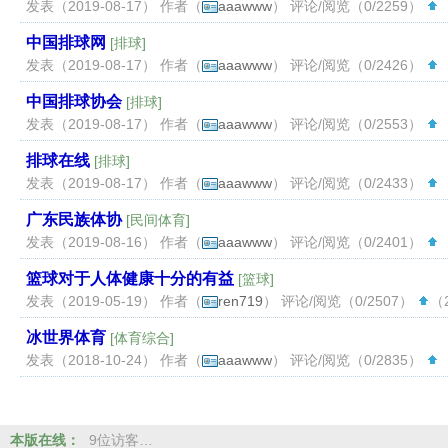
发表（2019-08-17） 作者（
aaawww
） 评论/阅览（0/2259）
（
中国排球网
[
排球
]
发表（2019-08-17） 作者（
aaawww
） 评论/阅览（0/2426）
（
中国排球协会
[
排球
]
发表（2019-08-17） 作者（
aaawww
） 评论/阅览（0/2553）
（
排球在线
[
排球
]
发表（2019-08-17） 作者（
aaawww
） 评论/阅览（0/2433）
（
广东民族体协
[
民间体育
]
发表（2019-08-16） 作者（
aaawww
） 评论/阅览（0/2401）
（
篮球对于人体健康十分的有益
[
篮球
]
发表（2019-05-19） 作者（
ren719
） 评论/阅览（0/2507）
（2
冰世界体育
[
体育综合
]
发表（2018-10-24） 作者（
aaawww
） 评论/阅览（0/2835）
（
本版在线：
9位访客…