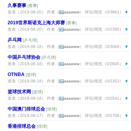
久事赛事
[
赛事
]
发表（2019-08-20） 作者（
aaawww
） 评论/阅览（0/3861）
（
2019世界斯诺克上海大师赛
[
赛事
]
发表（2019-08-20） 作者（
aaawww
） 评论/阅览（0/2395）
（
乒乓网
[
乒乓球
]
发表（2019-08-18） 作者（
aaawww
） 评论/阅览（0/3068）
（
中国乒乓球协会
[
乒乓球
]
发表（2019-08-18） 作者（
aaawww
） 评论/阅览（0/2845）
（
OTNBA
[
篮球
]
发表（2019-08-18） 作者（
aaawww
） 评论/阅览（0/2353）
（
篮球技术网
[
篮球
]
发表（2019-08-18） 作者（
aaawww
） 评论/阅览（0/2541）
（
中国澳门排球总会
[
排球
]
发表（2019-08-17） 作者（
aaawww
） 评论/阅览（0/2706）
（
香港排球总会
[
排球
]