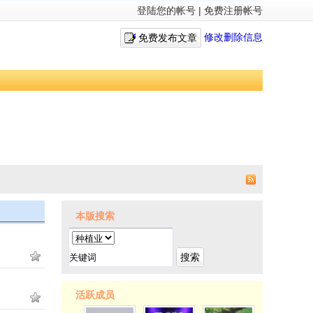
登陆您的帐号
|
免费注册帐号
修改删除信息
免费发布文章
本版搜索
搜索
活跃成员