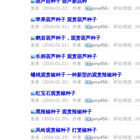
葫芦娃种子 葫芦新品种
发表（2016-01-22） 作者（
gxny456
） 评论/阅览（0/
苹果葫芦种子 观赏葫芦种子
发表（2016-01-21） 作者（
gxny456
） 评论/阅览（0/
鹤首葫芦种子，观赏葫芦种子
发表（2016-01-21） 作者（
gxny456
） 评论/阅览（0/
长柄葫芦种子 观赏葫芦种子
发表（2016-01-21） 作者（
gxny456
） 评论/阅览（0/
蟠桃观赏椒种子 一种新型的观赏辣椒种子
发表（2016-01-20） 作者（
gxny456
） 评论/阅览（0/
红宝石观赏椒种子
发表（2016-01-20） 作者（
gxny456
） 评论/阅览（0/
黑辣椒种子 观赏辣椒种子
发表（2016-01-20） 作者（
gxny456
） 评论/阅览（0/
风铃观赏椒种子 灯笼椒种子
发表（2016-01-19） 作者（
gxny456
） 评论/阅览（0/