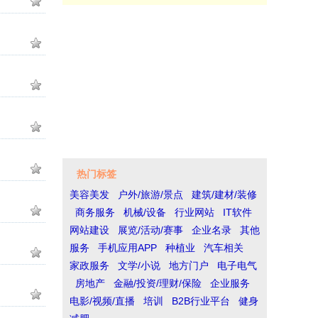
热门标签
美容美发
户外/旅游/景点
建筑/建材/装修
商务服务
机械/设备
行业网站
IT软件
网站建设
展览/活动/赛事
企业名录
其他
服务
手机应用APP
种植业
汽车相关
家政服务
文学/小说
地方门户
电子电气
房地产
金融/投资/理财/保险
企业服务
电影/视频/直播
培训
B2B行业平台
健身