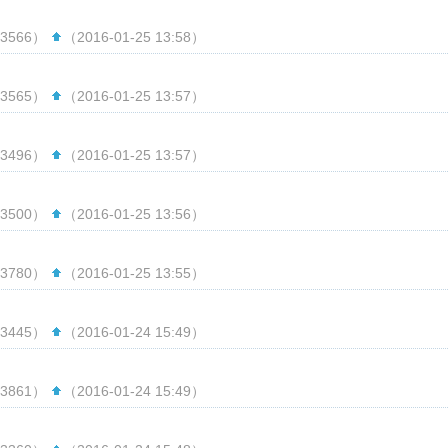
3566）
（2016-01-25 13:58）
3565）
（2016-01-25 13:57）
3496）
（2016-01-25 13:57）
3500）
（2016-01-25 13:56）
3780）
（2016-01-25 13:55）
3445）
（2016-01-24 15:49）
3861）
（2016-01-24 15:49）