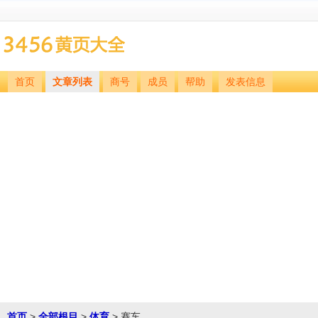
首页
文章列表
商号
成员
帮助
发表信息
首页
>
全部根目
>
体育
> 赛车