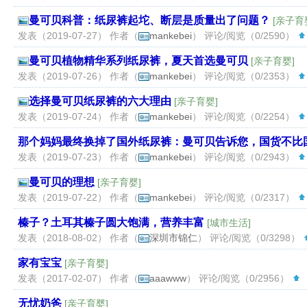
曼可贝科普：纸尿裤起坨、断层是质量出了问题？
[
亲子育
发表（2019-07-27） 作者（
mankebei
） 评论/阅览（0/2590）
曼可贝植物精华系列纸尿裤，夏天首选曼可贝
[
亲子育婴
]
发表（2019-07-26） 作者（
mankebei
） 评论/阅览（0/2353）
选择曼可贝纸尿裤的六大理由
[
亲子育婴
]
发表（2019-07-24） 作者（
mankebei
） 评论/阅览（0/2254）
那个妈妈最终换掉了国外纸尿裤：曼可贝告诉您，国货不比
发表（2019-07-23） 作者（
mankebei
） 评论/阅览（0/2943）
曼可贝的理想
[
亲子育婴
]
发表（2019-07-22） 作者（
mankebei
） 评论/阅览（0/2317）
榛子？土耳其榛子圆大饱满，营养丰富
[
城市生活
]
发表（2018-08-02） 作者（
深圳市锦仁
） 评论/阅览（0/3298）
家有宝宝
[
亲子育婴
]
发表（2017-02-07） 作者（
aaawww
） 评论/阅览（0/2956）
（
无忧奶爸
[
亲子育婴
]