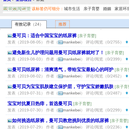
该标签仍可细分：
城市生活
亲子育婴
婚姻
家居环
匿
审
效
阅
评
管
有效记录
（24）
推荐
曼可贝：适合中国宝宝的纸尿裤
[
亲子育婴
]
发表（2019-08-05） 作者（
mankebei
） 评论/阅览（0/2755）
避免新生儿护理问题用曼可贝纸尿裤就对了！
[
亲子育婴
]
发表（2019-08-03） 作者（
mankebei
） 评论/阅览（0/2399）
曼可贝纸尿裤：清爽透气，带给宝宝最贴心的呵护
[
亲子育
发表（2019-08-02） 作者（
mankebei
） 评论/阅览（0/2452）
曼可贝为宝宝肌肤建立保护层，守护宝宝娇嫩肌肤
[
亲子育
发表（2019-07-31） 作者（
mankebei
） 评论/阅览（0/2487）
宝宝对抗夏日热痱，首选曼可贝
[
亲子育婴
]
发表（2019-07-30） 作者（
mankebei
） 评论/阅览（0/2299）
如何挑选纸尿裤，曼可贝教您挑到优质的纸尿裤
[
亲子育婴
]
发表（2019-07-29） 作者（
mankebei
） 评论/阅览（0/2236）