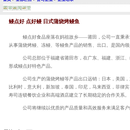
匿
审
效
阅
评
管
鳗点好 点好鳗 日式蒲烧烤鳗鱼
鳗点好食品座落在妈祖故乡
——莆田，公司一直秉承
从事蒲烧烤鳗、冻鳗、等鳗鱼产品的
销售
、出口
。
是国内领
公司总部位于福建省莆田市，在广东、福建、浙江、
形成鳗点好特色产品。
公司生产的蒲烧烤鳗等产品出口远销：日本，美国，
比利时，意大利，新加坡，泰国，印尼，马来西亚，菲律宾
寿司连锁餐饮企业和高端酒店建立了长期稳定的合作关系。
公司将继续以优质的产品质量和高效服务来满足客户