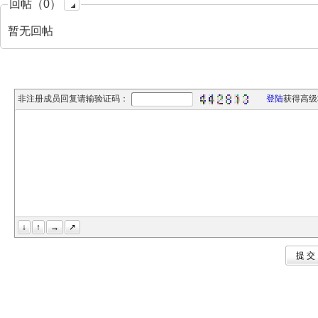
回帖（0）
暂无回帖
非注册成员回复请输验证码：
登陆
获得高级
↓
↑
→
↗
提 