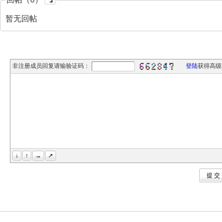
暂无回帖
非注册成员回复请输验证码：
登陆
获得高级
↓
↑
→
↗
提 