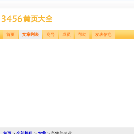
首页
文章列表
商号
成员
帮助
发表信息
首页
>
全部根目
>
农业
> 畜牧养殖业