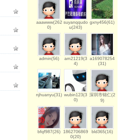
aaawww(262
suyanqqudo
gxny456(61)
0)
u(243)
admin(56)
am21219(3
a169078254
4)
(31)
njhuanyu(31)
wubin123(3
深圳市锦仁(2
0)
9)
bfqf987(26)
1862706869
bld365(16)
0(20)