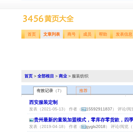
首页
文章列表
商号
成员
帮助
发表信息
首页
>
全部根目
>
商业
> 服装纺织
有效记录
（7）
推荐
西安服装定制
发表（2021-05-13） 作者（
15592911837
） 评论/阅
贵州最新的童装加盟模式，零库存零货款，四
发表（2019-04-18） 作者（
gygls2018
） 评论/阅览（1