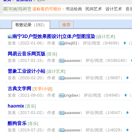
该标签仍可细分：
书法绘画
民间艺术
设计艺术
音
匿
审
效
阅
评
管
有效记录
（192）
推荐
南宁3D户型效果图设计|立体户型图渲染
[
设计艺术
]
发表（2022-01-06） 作者（
sheji01
） 评论/阅览（0/4699）
（2
网易云音乐网页版
[
音乐
]
发表（2017-01-15） 作者（
aaawww
） 评论/阅览（9/186140）
普象工业设计小站
[
设计艺术
]
发表（2020-02-20） 作者（
aaawww
） 评论/阅览（1/9687）
（
古典文学网
[
文学/小说
]
发表（2021-09-03） 作者（
cngdwx
） 评论/阅览（0/4940）
（
haomix
[
音乐
]
发表（2017-01-02） 作者（
aaawww
） 评论/阅览（1/4547）
（
酷狗音乐
[
音乐
]
发表（2019-07-25） 作者（
aaawww
） 评论/阅览（1/4029）
（