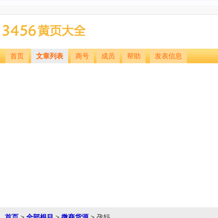
首页
文章列表
商号
成员
帮助
发表信息
首页
>
全部根目
>
微商货源
> 孕妈