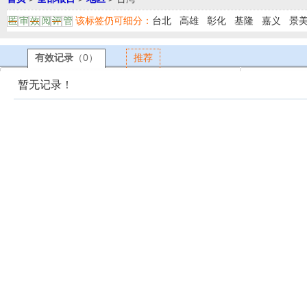
该标签仍可细分：
台北
高雄
彰化
基隆
嘉义
景
匿
审
效
阅
评
管
有效记录
（0）
推荐
暂无记录！