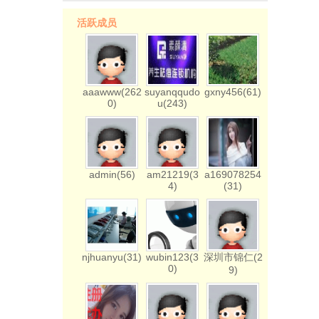
活跃成员
aaawww(262
suyanqqudo
gxny456(61)
0)
u(243)
admin(56)
am21219(3
a169078254
4)
(31)
njhuanyu(31)
wubin123(3
深圳市锦仁(2
0)
9)