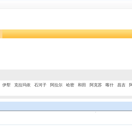
伊犁
克拉玛依
石河子
阿拉尔
哈密
和田
阿克苏
喀什
昌吉