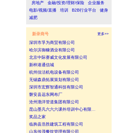
房地产
金融/投资/理财/保险
企业服务
电影/视频/直播
培训
B2B行业平台
健身
减肥
新录商号
更多>>
深圳市孚为商贸有限公司
哈尔滨御糠酒业有限公司
北京中际赛威文化发展有限公司
新梓港通信城
杭州佳洁机电设备有限公司
无锡森鼎拓展策划有限公司
深圳市宏辉智通科技有限公司
磐安县远东网布厂
沧州渤洋管道集团有限公司
昆山墨凡六六六课外培训中心有限…
奖品之家
临朐县浩胜建筑工程有限公司
山东传茂餐饮管理有限公司