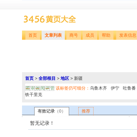
首页
文章列表
商号
成员
帮助
发表信息
首页
>
全部根目
>
地区
> 新疆
该标签仍可细分：
乌鲁木齐
伊宁
吐鲁番
匿
审
效
阅
评
管
铁干里克
有效记录
（0）
推荐
暂无记录！