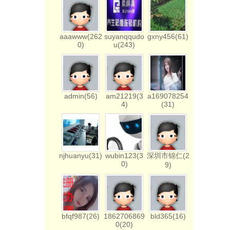
aaawww(262
suyanqqudo
gxny456(61)
0)
u(243)
admin(56)
am21219(3
a169078254
4)
(31)
njhuanyu(31)
wubin123(3
深圳市锦仁(2
0)
9)
bfqf987(26)
1862706869
bld365(16)
0(20)