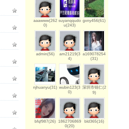
aaawww(262
suyanqqudo
gxny456(61)
0)
u(243)
admin(56)
am21219(3
a169078254
4)
(31)
njhuanyu(31)
wubin123(3
深圳市锦仁(2
0)
9)
bfqf987(26)
1862706869
bld365(16)
0(20)