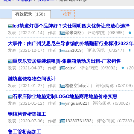
有效记录
（158）
推荐
led轨道灯哪个品牌好？荣仕照明四大优势让您放心选择
发表（2022-01-14） 作者（
聚米网络
） 评论/阅览（0/8985）
大事件：由广州艾思尼主导参编的外墙翻新行业标准2022
发表（2021-12-17） 作者（
asn1019
） 评论/阅览（0/3247）
（
重庆乐安居集装箱租赁-集装箱活动房出租-厂家销售
发表（2021-04-07） 作者（
cqjzx
） 评论/阅览（0/3092）
（20
潍坊嘉铱格物空间设计
发表（2021-01-27） 作者（
格物空间设计
） 评论/阅览（0/3109
石家庄除尘地垫定制LOGO地垫商用地垫价格实惠
发表（2021-01-12） 作者（
yinguan021
） 评论/阅览（0/3002）
钢结构管桁架加工
发表（2020-07-06） 作者（
13230761593
） 评论/阅览（0/733
鲁工管桁架加工