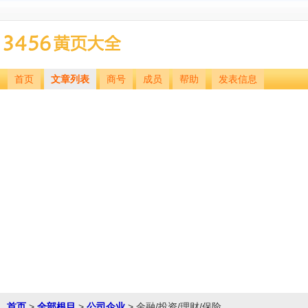
首页
文章列表
商号
成员
帮助
发表信息
首页
>
全部根目
>
公司企业
> 金融/投资/理财/保险