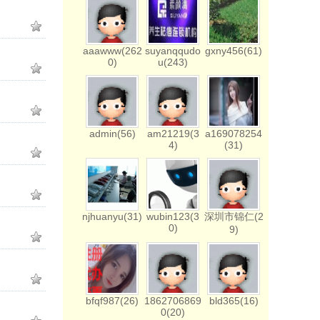
aaawww(262
suyanqqudo
gxny456(61)
0)
u(243)
admin(56)
am21219(3
a169078254
4)
(31)
njhuanyu(31)
wubin123(3
深圳市锦仁(2
0)
9)
bfqf987(26)
1862706869
bld365(16)
0(20)