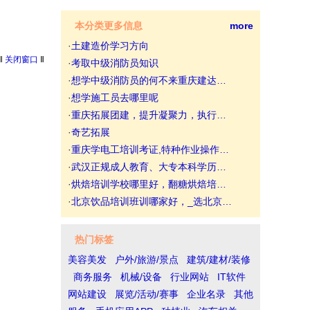
本分类更多信息
more
·
土建造价学习方向
‖
关闭窗口
‖
·
考取中级消防员知识
·
想学中级消防员的何不来重庆建达…
·
想学施工员去哪里呢
·
重庆拓展团建，提升凝聚力，执行…
·
奇艺拓展
·
重庆学电工培训考证,特种作业操作…
·
武汉正规成人教育、大专本科学历…
·
烘焙培训学校哪里好，翻糖烘焙培…
·
北京饮品培训班训哪家好，_选北京…
热门标签
美容美发
户外/旅游/景点
建筑/建材/装修
商务服务
机械/设备
行业网站
IT软件
网站建设
展览/活动/赛事
企业名录
其他