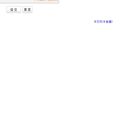
提 交
重 置
‖
打印
‖
收藏