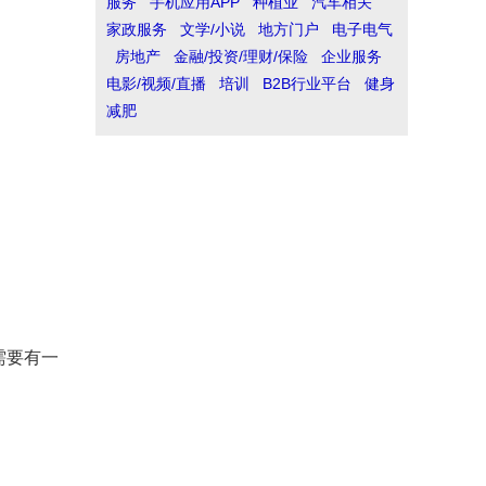
服务
手机应用APP
种植业
汽车相关
家政服务
文学/小说
地方门户
电子电气
房地产
金融/投资/理财/保险
企业服务
电影/视频/直播
培训
B2B行业平台
健身
减肥
需要有一