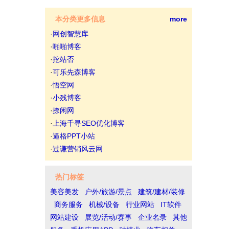
本分类更多信息
more
·
网创智慧库
·
啪啪博客
·
挖站否
·
可乐先森博客
·
悟空网
·
小残博客
·
撩闲网
·
上海千寻SEO优化博客
·
逼格PPT小站
·
过谦营销风云网
热门标签
美容美发
户外/旅游/景点
建筑/建材/装修
商务服务
机械/设备
行业网站
IT软件
网站建设
展览/活动/赛事
企业名录
其他