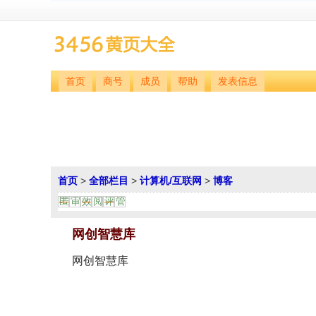
首页
商号
成员
帮助
发表信息
首页
>
全部栏目
>
计算机/互联网
>
博客
匿
审
效
阅
评
管
网创智慧库
网创智慧库