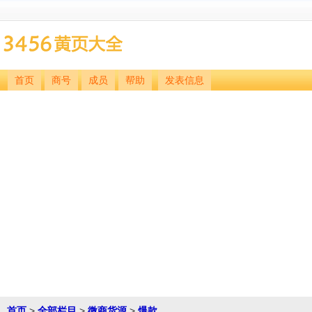
首页
商号
成员
帮助
发表信息
首页
>
全部栏目
>
微商货源
>
爆款