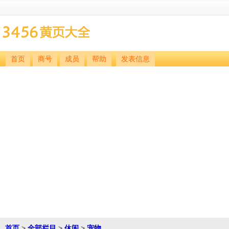
首页
商号
成员
帮助
发表信息
首页
>
全部栏目
>
休闲
>
宠物