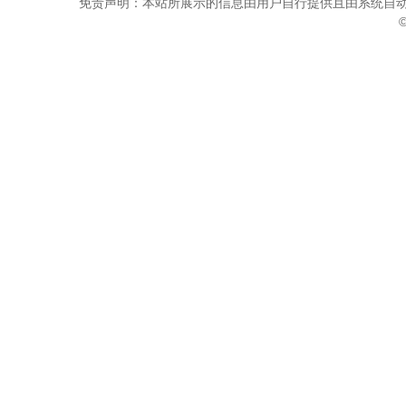
免责声明：本站所展示的信息由用户自行提供且由系统自动
©