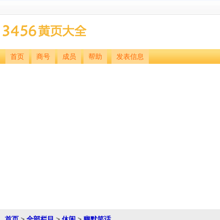
首页
商号
成员
帮助
发表信息
首页
>
全部栏目
>
休闲
>
幽默笑话