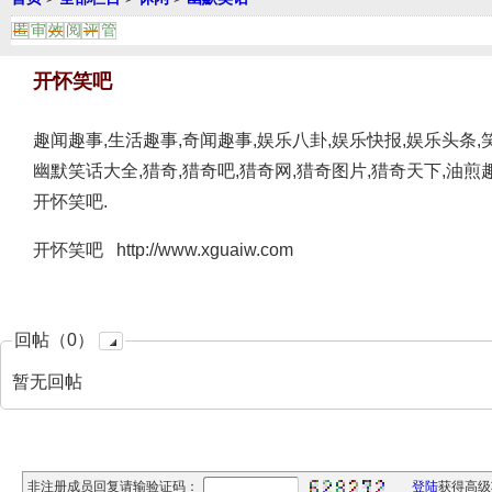
匿
审
效
阅
评
管
开怀笑吧
趣闻趣事,生活趣事,奇闻趣事,娱乐八卦,娱乐快报,娱乐头条,
幽默笑话大全,猎奇,猎奇吧,猎奇网,猎奇图片,猎奇天下,油煎
开怀笑吧.
开怀笑吧 http://www.xguaiw.com
回帖（0）
暂无回帖
非注册成员回复请输验证码：
登陆
获得高级