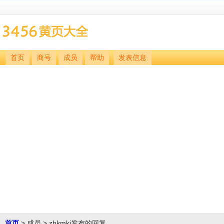
首页
商号
成员
帮助
发表信息
首页
> 成员 > zhkmkj发布的回复