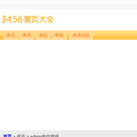
首页
商号
成员
帮助
发表信息
首页
> 成员 > admin的信誉值