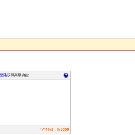
登陆
获得高级功能
字符数
1
，限
5000