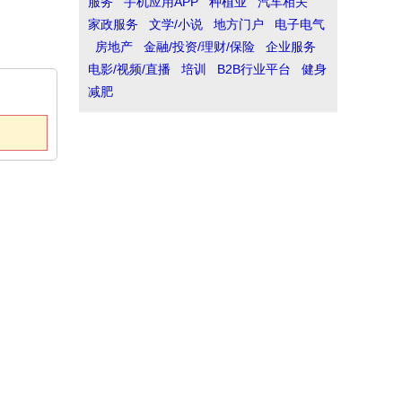
服务
手机应用APP
种植业
汽车相关
家政服务
文学/小说
地方门户
电子电气
房地产
金融/投资/理财/保险
企业服务
电影/视频/直播
培训
B2B行业平台
健身
减肥