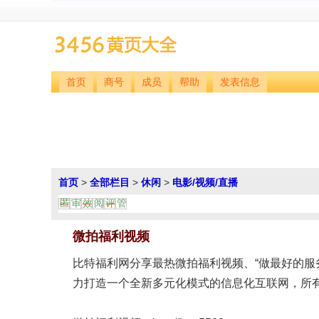
首页
商号
成员
帮助
发表信息
首页
>
全部栏目
>
休闲
>
电影/视频/直播
匿
审
效
阅
评
管
微拍福利视频
比特福利网分享最热微拍福利视频、“做最好的服
力打造一个全新多元化模式的信息化互联网，所