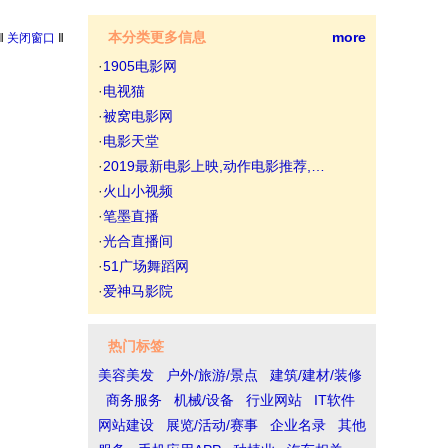
本分类更多信息
more
‖
关闭窗口
‖
·
1905电影网
·
电视猫
·
被窝电影网
·
电影天堂
·
2019最新电影上映,动作电影推荐,…
·
火山小视频
·
笔墨直播
·
光合直播间
·
51广场舞蹈网
·
爱神马影院
热门标签
美容美发
户外/旅游/景点
建筑/建材/装修
商务服务
机械/设备
行业网站
IT软件
网站建设
展览/活动/赛事
企业名录
其他