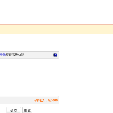
登陆
获得高级功能
字符数
1
，限
5000
提 交
重 置