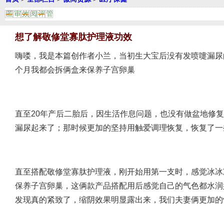
匿
审
效
阅
评
管
想了解敬修堂寡肽护理液功效
嗨喽，我是本篇创作者小兰，当初生大宝后没有发喷嚏漏尿
个月我都会拆俩盒来保养子宫卵巢
直至20年产后二胎后，因生活作息问题，也没有做盆地修
漏尿起来了；那时候更加的坚持用触爱调理恢复，恢复了一
直至搭配敬修堂寡肽护理液，刚开始用第一支时，感觉冰冰
保养子宫卵巢，这俩款产品搭配用后感觉自己的气色都水润
发现真的紧致了，缩阴效果明显露出来，我们夫妻俩更加的